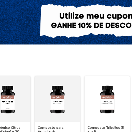
ênico Citrus
Composto para
Composto Tribullus (5
afeína) - 30
Articulação
em 1)