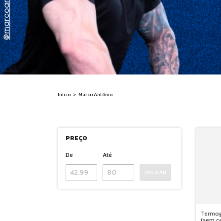
Início
>
Marco Antônio
PREÇO
De
Até
APLICAR
Termog
(sem c