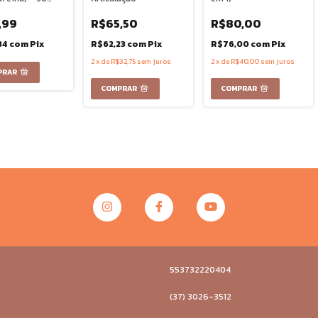
,99
R$65,50
R$80,00
84
com
Pix
R$62,23
com
Pix
R$76,00
com
Pix
2
x
de
R$32,75
sem juros
2
x
de
R$40,00
sem juros
553732220404
(37) 3026-3512