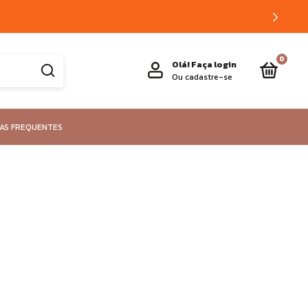
0
Olá!
Faça login
Ou cadastre-se
AS FREQUENTES