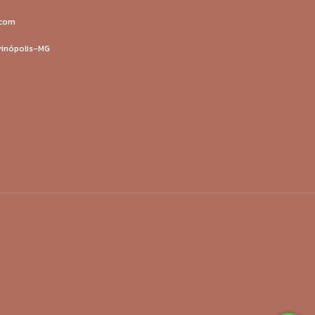
.com
ivinópolis-MG