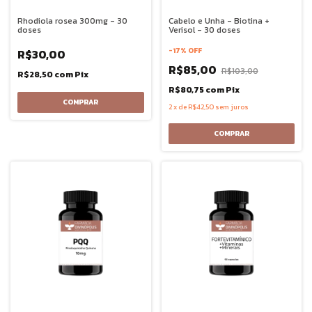
Rhodiola rosea 300mg - 30
Cabelo e Unha - Biotina +
doses
Verisol - 30 doses
-
17
%
OFF
R$30,00
R$85,00
R$103,00
R$28,50
com
Pix
R$80,75
com
Pix
2
x
de
R$42,50
sem juros