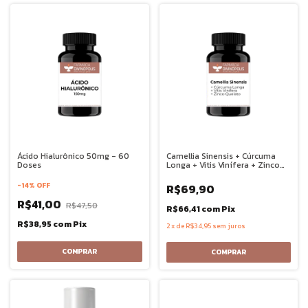
Ácido Hialurônico 50mg - 60
Camellia Sinensis + Cúrcuma
Doses
Longa + Vitis Vinífera + Zinco
Quelado - 30 doses
-
14
%
OFF
R$69,90
R$41,00
R$47,50
R$66,41
com
Pix
R$38,95
com
Pix
2
x
de
R$34,95
sem juros