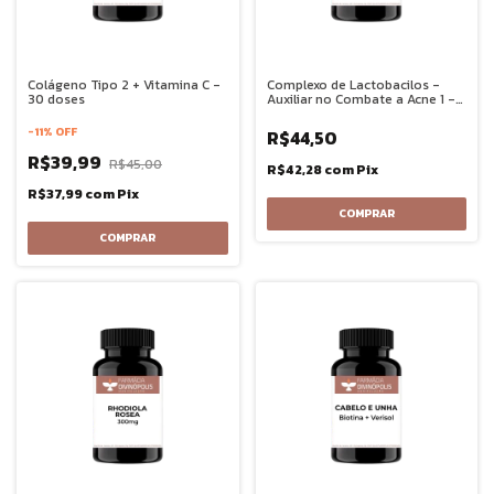
Colágeno Tipo 2 + Vitamina C -
Complexo de Lactobacilos -
30 doses
Auxiliar no Combate a Acne 1 -
60 Cápsulas
-
11
%
OFF
R$44,50
R$39,99
R$45,00
R$42,28
com
Pix
R$37,99
com
Pix