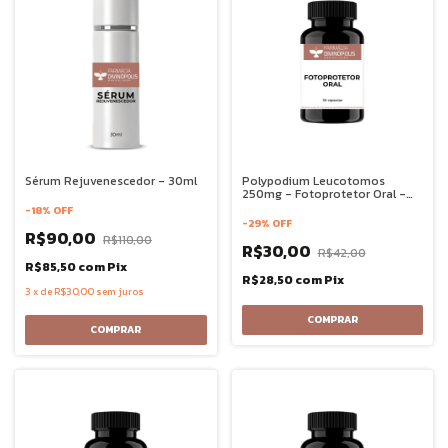
Sérum Rejuvenescedor - 30ml
Polypodium Leucotomos
250mg - Fotoprotetor Oral -
30 doses
-
18
%
OFF
-
29
%
OFF
R$90,00
R$110,00
R$30,00
R$42,00
R$85,50
com
Pix
R$28,50
com
Pix
3
x
de
R$30,00
sem juros