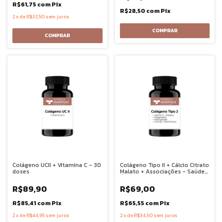
R$61,75
com
Pix
R$28,50
com
Pix
2
x
de
R$32,50
sem juros
Colágeno UCII + Vitamina C - 30
Colágeno Tipo II + Cálcio Citrato
doses
Malato + Associações - Saúde
Óssea - 30 dose
R$89,90
R$69,00
R$85,41
com
Pix
R$65,55
com
Pix
2
x
de
R$44,95
sem juros
2
x
de
R$34,50
sem juros