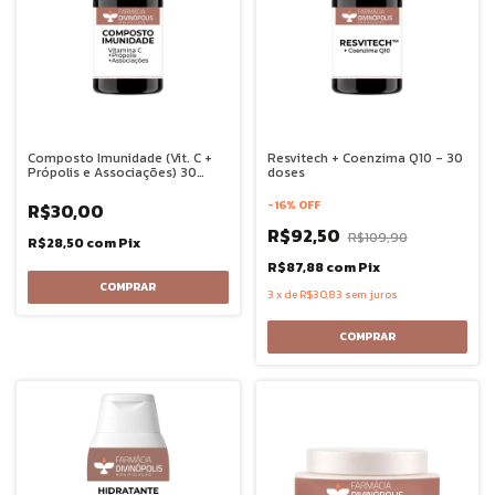
Composto Imunidade (Vit. C +
Resvitech + Coenzima Q10 - 30
Própolis e Associações) 30
doses
doses
-
16
%
OFF
R$30,00
R$92,50
R$109,90
R$28,50
com
Pix
R$87,88
com
Pix
3
x
de
R$30,83
sem juros