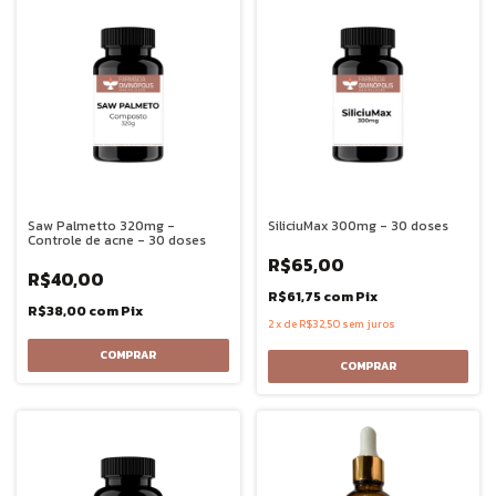
Saw Palmetto 320mg -
SiliciuMax 300mg - 30 doses
Controle de acne - 30 doses
R$65,00
R$40,00
R$61,75
com
Pix
R$38,00
com
Pix
2
x
de
R$32,50
sem juros