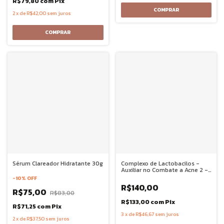
R$79,80
com
Pix
2
x
de
R$42,00
sem juros
Sérum Clareador Hidratante 30g
Complexo de Lactobacilos -
Auxiliar no Combate a Acne 2 -
60 Doses
-
10
%
OFF
R$140,00
R$75,00
R$83,00
R$133,00
com
Pix
R$71,25
com
Pix
3
x
de
R$46,67
sem juros
2
x
de
R$37,50
sem juros