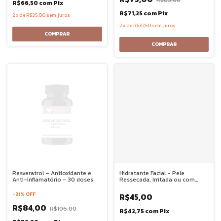
R$66,50
com
Pix
R$71,25
com
Pix
2
x
de
R$35,00
sem juros
2
x
de
R$37,50
sem juros
Resveratrol – Antioxidante e
Hidratante Facial - Pele
Anti-inflamatório - 30 doses
Ressecada, Irritada ou com
Coceira 30g
-
21
%
OFF
R$45,00
R$84,00
R$106,00
R$42,75
com
Pix