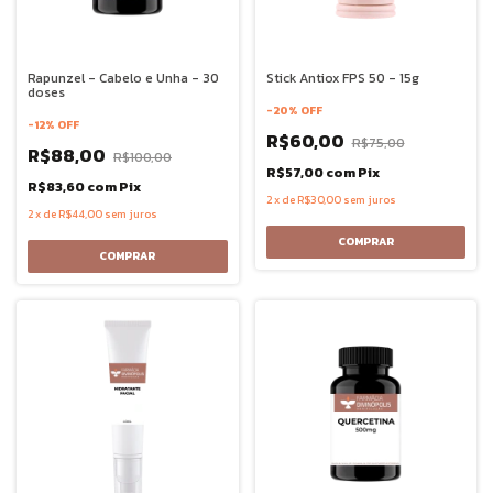
Rapunzel - Cabelo e Unha - 30
Stick Antiox FPS 50 - 15g
doses
-
20
%
OFF
-
12
%
OFF
R$60,00
R$75,00
R$88,00
R$100,00
R$57,00
com
Pix
R$83,60
com
Pix
2
x
de
R$30,00
sem juros
2
x
de
R$44,00
sem juros