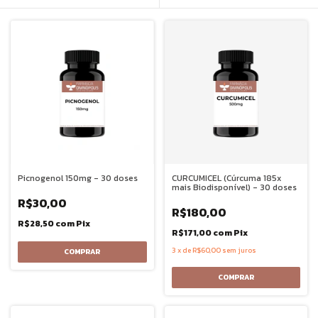
Picnogenol 150mg - 30 doses
CURCUMICEL (Cúrcuma 185x
mais Biodisponível) - 30 doses
R$30,00
R$180,00
R$28,50
com
Pix
R$171,00
com
Pix
3
x
de
R$60,00
sem juros