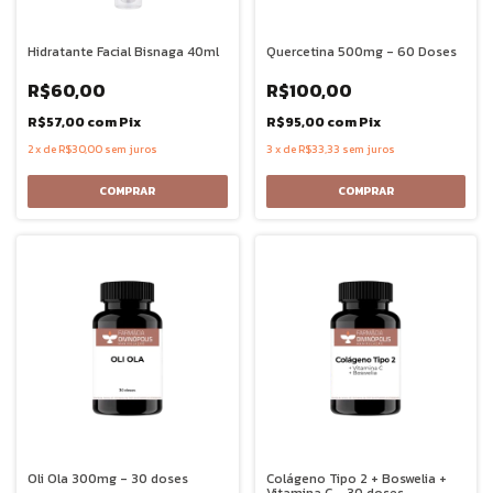
Hidratante Facial Bisnaga 40ml
Quercetina 500mg - 60 Doses
R$60,00
R$100,00
R$57,00
com
Pix
R$95,00
com
Pix
2
x
de
R$30,00
sem juros
3
x
de
R$33,33
sem juros
Oli Ola 300mg - 30 doses
Colágeno Tipo 2 + Boswelia +