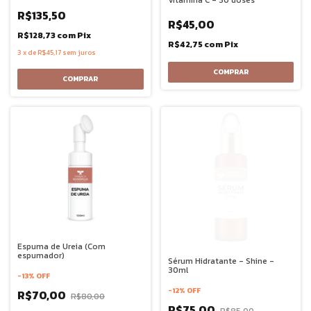
Vitamina C - 30 doses
R$135,50
R$45,00
R$128,73
com
Pix
R$42,75
com
Pix
3
x
de
R$45,17
sem juros
Espuma de Ureia (Com
espumador)
Sérum Hidratante - Shine -
30ml
-
13
%
OFF
-
12
%
OFF
R$70,00
R$80,00
R$75,00
R$85,00