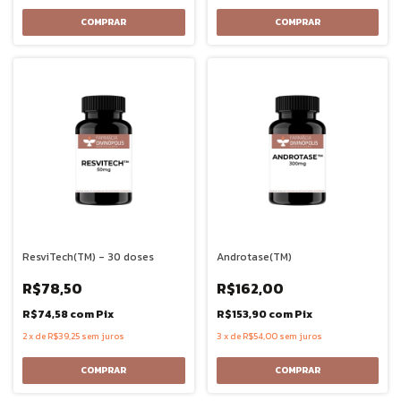
ResviTech(TM) - 30 doses
Androtase(TM)
R$78,50
R$162,00
R$74,58
com
Pix
R$153,90
com
Pix
2
x
de
R$39,25
sem juros
3
x
de
R$54,00
sem juros