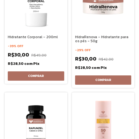
Hidratante Corporal - 200ml
HidraRenova - Hidratante para
os pés - 50g
-
39
%
OFF
-
29
%
OFF
R$30,00
R$49,00
R$30,00
R$42,00
R$28,50
com
Pix
R$28,50
com
Pix