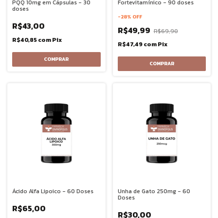
PQQ 10mg em Cápsulas - 30
Fortevitamínico - 90 doses
doses
-
28
%
OFF
R$43,00
R$49,99
R$69,90
R$40,85
com
Pix
R$47,49
com
Pix
Ácido Alfa Lipoico - 60 Doses
Unha de Gato 250mg - 60
Doses
R$65,00
R$30,00