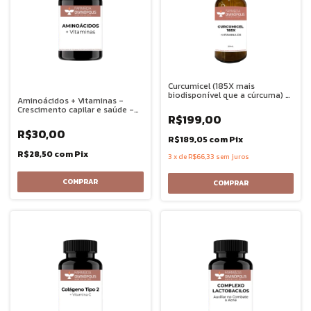
Curcumicel (185X mais
biodisponível que a cúrcuma) +
Aminoácidos + Vitaminas -
Vitamina D3 - 20ML
Crescimento capilar e saúde -
R$199,00
30 doses
R$30,00
R$189,05
com
Pix
R$28,50
com
Pix
3
x
de
R$66,33
sem juros