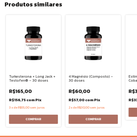
Produtos similares
Turkesterona + Long Jack +
4 Magnésio (Composto) -
Esti
Testofen® - 30 doses
30 doses
Coba
- 30
R$165,00
R$60,00
R$
R$156,75
com
Pix
R$57,00
com
Pix
R$3
3
x
de
R$55,00
sem juros
2
x
de
R$30,00
sem juros