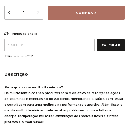
ALTERAR CEP
Entregas para o CEP:
Meios de envio
CALCULAR
Não sei meu CEP
Descrição
Para que serve multivitamínico?
Os multivitamínicos são produtos com o objetivo de reforçar as ações
de vitaminas e minerais no nosso corpo, melhorando a saúde, bem-estar
e contribuem para uma melhora na performance esportiva. Além disso, o
uso de multivitamínicos pode resolver problemas como a falta de
energia, recuperação muscular, diminuição dos radicais livres e síntese
proteica e o mau humor.